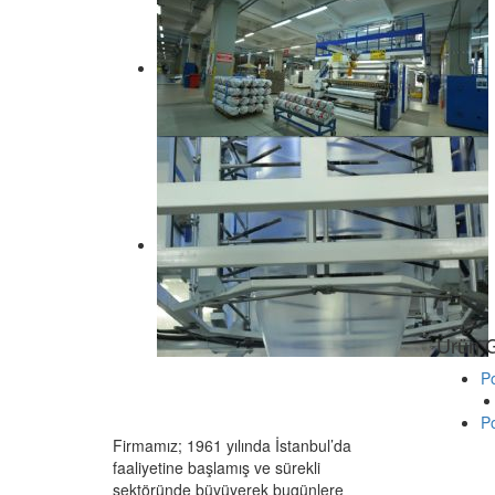
Ürün G
Po
Po
Firmamız; 1961 yılında İstanbul’da
faaliyetine başlamış ve sürekli
sektöründe büyüyerek bugünlere