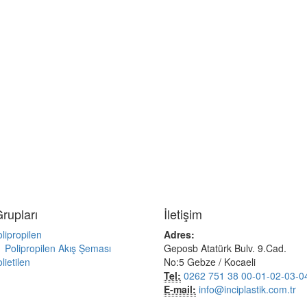
rupları
İletişim
lipropilen
Adres:
Polipropilen Akış Şeması
Geposb Atatürk Bulv. 9.Cad.
lietilen
No:5 Gebze / Kocaeli
Tel:
0262 751 38 00-01-02-03-0
E-mail:
info@inciplastik.com.tr