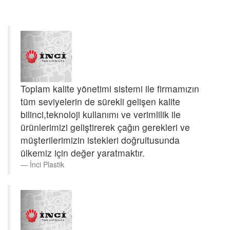
sertifikası ile bu konudaki faaliyetlerini her geçen yıl arttırarak doğaya ve
çevreye de katkı sağlamayı amaç edinmiştir.
Toplam kalite yönetimi sistemi ile firmamızın
tüm seviyelerin de sürekli gelişen kalite
bilinci,teknoloji kullanımı ve verimlilik ile
ürünlerimizi geliştirerek çağın gerekleri ve
müşterilerimizin istekleri doğrultusunda
ülkemiz için değer yaratmaktır.
İnci Plastik