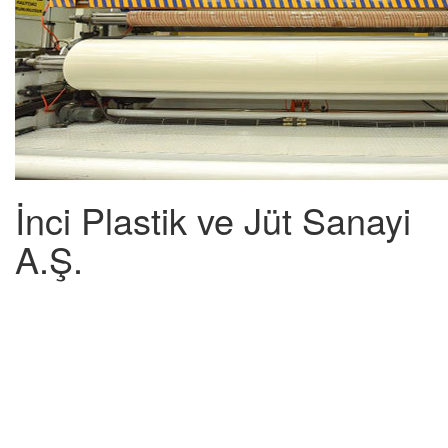
İnci Plastik ve Jüt Sanayi
A.Ş.
Firmamız 2009 yılında bütün ürün yelpazesini kapsayan ISO 9001:2008
Kalite Yönetim Sistemi belgesini alarak kalitesini akredite ettirmiştir.
Sistem Polietilen film, shrink naylonu, sera örtüsü, PP kumaş, kolon ve
dikiş ipi üretimini kapsayacak şekilde güvence altına almıştır.
Ürünlerinin büyük bölümünü ihraç ederek firmamız ülke ekonomisine
katkı sağladığı gibi çevreye gösterdiği duyarlılık ile de ön plana
çıkmaktadır. Sahip olduğu ISO 14001:2015 Çevre Yönetim Sistemi